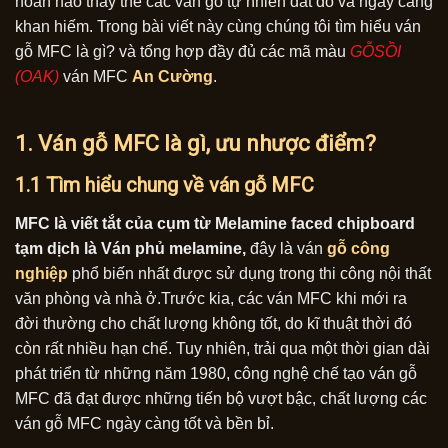
hoàn hảo thay thế các ván gỗ tự nhiên đắt đỏ và ngày càng
khan hiếm. Trong bài viết này cùng chúng tôi tìm hiểu ván
gỗ MFC là gì? và tổng hợp đầy đủ các mã màu
GỖSỒI
(OAK)
ván MFC
An Cường
.
1. Ván gỗ MFC là gì, ưu nhược điểm?
1.1 Tìm hiểu chung về ván gỗ MFC
MFC là viết tắt của cụm từ Melamine faced chipboard
tạm dịch là Ván phủ melamine,
đây là ván
gỗ công
nghiệp
phổ biến nhất được sử dụng trong thi công nội thất
văn phòng và nhà ở.Trước kia, các ván MFC khi mới ra
đời thường cho chất lượng không tốt, do kĩ thuật thời đó
còn rất nhiều hạn chế. Tuy nhiên, trải qua một thời gian dài
phát triển từ những năm 1980, công nghệ chế tạo ván gỗ
MFC đã đạt được những tiến bộ vượt bậc, chất lượng các
ván gỗ MFC ngày càng tốt và bền bỉ.