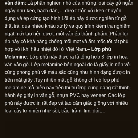
ván dăm:
Là phần nghiền nhỏ của những loại cây gỗ ngắn
ngày như keo, bạch đàn,… được trộn với keo chuyên
dụng và ép cứng tạo hình.Lõi ép này được nghiền từ gỗ
thật trải qua nhiều khâu xử lý và quy trình kiểm tra nghiêm
ngặt mới tạo nên được một ván ép thành phẩm. Phần lõi
ép này có khả năng chống mối mọt và ẩm mốc tốt rất phù
hợp với khí hậu nhiệt đới ở Việt Nam.
– Lớp phủ
Melamine:
Lớp phủ này thực ra là tổng hợp 3 lớp in hoa
văn vân gỗ. Lớp melamine bên ngoài do là giấy in nên vô
cùng phong phú về màu sắc cũng như hình dạng được in
trên mặt giấy..Tuy nhiên mặt gỗ không chỉ có lớp phủ
melamine mà hiện nay trên thị trường cũng đang rất thịnh
hành ép giấy in vân gỗ, nhựa PVC hay veneer. Các lớp
phủ này được in rất đẹp và tạo cảm giác giống với nhiều
loại cây tự nhiên như sồi, trắc, tràm, lim, dổi,…