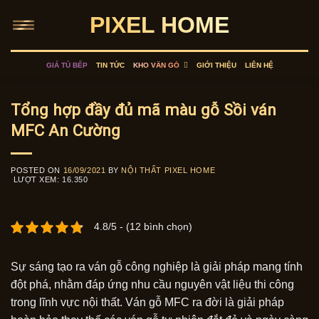
Skip
PIXEL HOME
to
content
GIÁ TỦ BẾP
TIN TỨC
KHO VÂN GỖ
GIỚI THIỆU
LIÊN HỆ
Tổng hợp đầy đủ mã màu gỗ Sồi ván
MFC An Cường
POSTED ON
16/09/2021
BY
NỘI THẤT PIXEL HOME
LƯỢT XEM:
16.350
4.8/5 - (12 bình chọn)
Sự sáng tạo ra ván gỗ công nghiệp là giải pháp mang tính
đột phá, nhằm đáp ứng nhu cầu nguyên vật liệu thi công
trong lĩnh vực nội thất. Ván gỗ MFC ra đời là giải pháp