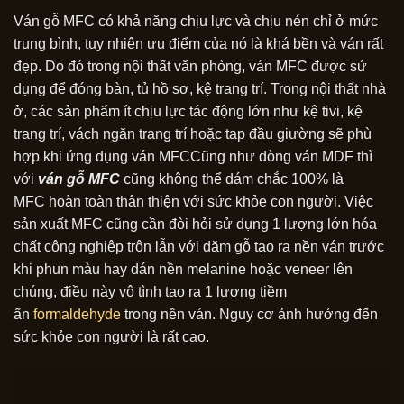
Ván gỗ MFC có khả năng chịu lực và chịu nén chỉ ở mức
trung bình, tuy nhiên ưu điểm của nó là khá bền và ván rất
đẹp. Do đó trong nội thất văn phòng, ván MFC được sử
dụng để đóng bàn, tủ hồ sơ, kệ trang trí. Trong nội thất nhà
ở, các sản phẩm ít chịu lực tác động lớn như kệ tivi, kệ
trang trí, vách ngăn trang trí hoặc tap đầu giường sẽ phù
hợp khi ứng dụng ván MFCCũng như dòng ván MDF thì
với
ván gỗ MFC
cũng không thể dám chắc 100% là
MFC hoàn toàn thân thiện với sức khỏe con người. Việc
sản xuất MFC cũng cần đòi hỏi sử dụng 1 lượng lớn hóa
chất công nghiệp trộn lẫn với dăm gỗ tạo ra nền ván trước
khi phun màu hay dán nền melanine hoặc veneer lên
chúng, điều này vô tình tạo ra 1 lượng tiềm
ẩn
formaldehyde
trong nền ván. Nguy cơ ảnh hưởng đến
sức khỏe con người là rất cao.