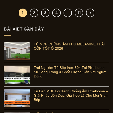
1
2
3
4
…
11
BÀI VIẾT GẦN ĐÂY
TỦ MDF CHỐNG ẨM PHỦ MELAMINE THÁI
CÒN TỐT Ở 2026
Trải Nghiệm Tủ Bếp Inox 304 Tại Pixelhome –
Sự Sang Trọng & Chất Lượng Gắn Với Người
Dùng
Tủ Bếp MDF Lõi Xanh Chống Ẩm Pixelhome –
Giải Pháp Bền Đẹp, Giá Hợp Lý Cho Mọi Gian
Bếp