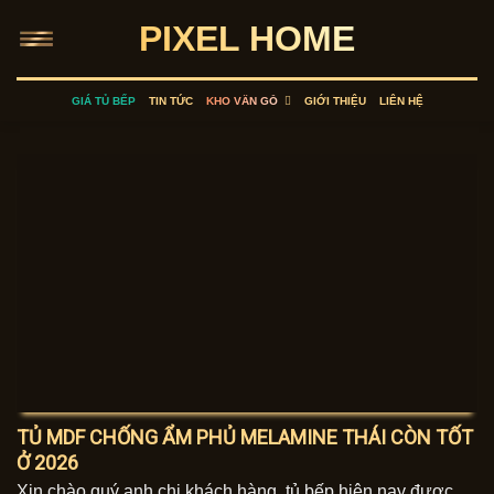
Skip
PIXEL HOME
to
content
GIÁ TỦ BẾP
TIN TỨC
KHO VÂN GỖ
GIỚI THIỆU
LIÊN HỆ
TỦ MDF CHỐNG ẨM PHỦ MELAMINE THÁI CÒN TỐT
Ở 2026
Xin chào quý anh chị khách hàng, tủ bếp hiện nay được