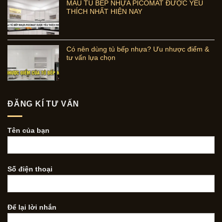
MẪU TỦ BẾP NHỰA PICOMAT ĐƯỢC YÊU
THÍCH NHẤT HIỆN NAY
Có nên dùng tủ bếp nhựa? Ưu nhược điểm &
tư vấn lựa chọn
ĐĂNG KÍ TƯ VẤN
Tên của bạn
Số điện thoại
Để lại lời nhắn