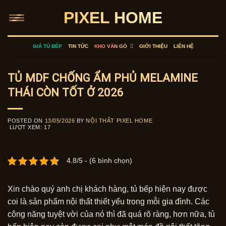
Skip
PIXEL HOME
to
content
GIÁ TỦ BẾP
TIN TỨC
KHO VÂN GỖ
GIỚI THIỆU
LIÊN HỆ
TỦ MDF CHỐNG ẨM PHỦ MELAMINE
THÁI CÒN TỐT Ở 2026
POSTED ON
13/05/2026
BY
NỘI THẤT PIXEL HOME
LƯỢT XEM:
17
4.8/5 - (6 bình chọn)
Xin chào quý anh chị khách hàng, tủ bếp hiện nay được
coi là sản phẩm nội thất thiết yếu trong mỗi gia đình. Các
công năng tuyệt vời của nó thì đã quá rõ ràng, hơn nữa, tủ