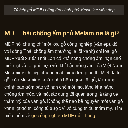
Tủ bếp gỗ MDF chống ẩm cánh phủ Melamine siêu đẹp
MDF Thái chống ẩm phủ Melamine là gì?
MDF nói chung chỉ một loại gỗ công nghiệp (ván ép), đối
với dòng Thái chống ẩm (thường là lõi xanh) chỉ loại gỗ
MDF xuất xứ từ Thái Lan có khả năng chống ẩm, hạn chế
mối mọt và rất phù hợp với khí hậu nóng ẩm của Việt Nam.
Melamine chỉ lớp phủ bề mặt, hiểu đơn giản thì MDF là lõi
gỗ, còn Melamine là lớp phủ bên ngoài lõi gỗ, tác dụng
chính bao gồm bảo vệ hạn chế mối mọt tăng khả năng
chống ẩm mốc, và một tác dụng tối quan trọng là tăng vẻ
thẩm mỹ của ván gỗ. Không thể nào bê nguyên một ván gỗ
xanh lẹt để thi công tủ được vì vô cùng thiếu thẩm mỹ. Tìm
hiểu thêm về
gỗ công nghiệp MDF nói chung