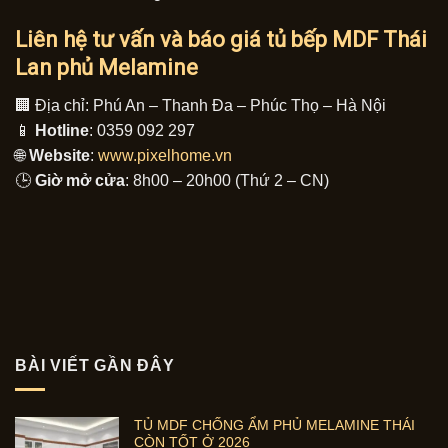
Liên hệ tư vấn và báo giá tủ bếp MDF Thái
Lan phủ Melamine
🏢 Địa chỉ: Phú An – Thanh Đa – Phúc Thọ – Hà Nội
📱
Hotline
: 0359 092 297
🌐
Website
:
www.pixelhome.vn
🕒
Giờ mở cửa
: 8h00 – 20h00 (Thứ 2 – CN)
BÀI VIẾT GẦN ĐÂY
TỦ MDF CHỐNG ẨM PHỦ MELAMINE THÁI
CÒN TỐT Ở 2026