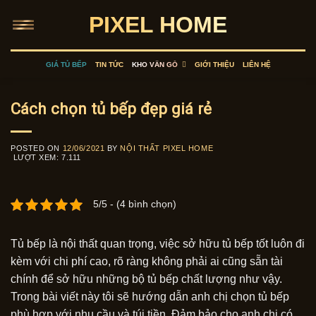
Skip
PIXEL HOME
to
content
GIÁ TỦ BẾP
TIN TỨC
KHO VÂN GỖ
GIỚI THIỆU
LIÊN HỆ
Cách chọn tủ bếp đẹp giá rẻ
POSTED ON
12/06/2021
BY
NỘI THẤT PIXEL HOME
LƯỢT XEM:
7.111
5/5 - (4 bình chọn)
Tủ bếp là nội thất quan trọng, việc sở hữu tủ bếp tốt luôn đi
kèm với chi phí cao, rõ ràng không phải ai cũng sẵn tài
chính để sở hữu những bộ tủ bếp chất lượng như vậy.
Trong bài viết này tôi sẽ hướng dẫn anh chị chọn tủ bếp
phù hợp với nhu cầu và túi tiền. Đảm bảo cho anh chị có