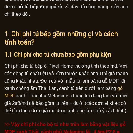
được
bộ tủ bếp đẹp giá rẻ
, và đầy đủ công năng, mời anh
chị theo dõi.
1. Chi phí tủ bếp gồm những gì và cách
tính toán?
1.1 Chi phí cho tủ chưa bao gồm phụ kiện
Chi phí cho tủ bếp ở Pixel Home thường tính theo md. Với
các dòng tủ chất liệu và kích thước khác nhau thì giá thành
cũng khác nhau. Đơn cử với mẫu tủ làm bằng gỗ MDF lõi
xanh chống ẩm Thái Lan, cánh tủ trên dưới làm bằng
gỗ
MDF
xanh Thái phủ Melamine, chúng tôi đang làm với đơn
giá 2tr8/md đã bảo gồm tủ trên + dưới (các đơn vị khác có
thể tính theo đơn giá md đơn, anh chị cần chú ý cách tính)
>> Vậy chi phí cho bộ tủ như trên làm bằng vật liệu gỗ
MDF xanh Thái, cánh phủ Melamine là: 4,5md*2,8 =