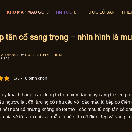
KHO MAP MÀU GỖ
TIN TỨC
THƯỚC LỖ BAN
THIẾ
p tân cổ sang trọng – nhìn hình là 
N
24/09/2021
BY
NỘI THẤT PIXEL HOME
5.704
5/5 - (8 bình chọn)
quý khách hàng, các dòng tủ bếp hiện đại ngày càng trở lên ph
iều ngược lại, đối tượng có nhu cầu với các mẫu tủ bếp cổ điển 
 nét hoài cổ nhưng không hề lỗi thời, các mẫu tủ bếp tân cổ đan
 chia sẻ tới anh chị các mẫu tủ bếp tân cổ điển đẹp và sang trọ