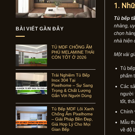
1. Nhữ
Tủ bếp t
nhàng, uy
BÀI VIẾT GẦN ĐÂY
chọn hàng
nhà hiện đ
TỦ MDF CHỐNG ẨM
PHỦ MELAMINE THÁI
Một vài gi
CÒN TỐT Ở 2026
Tủ bếp
Trải Nghiệm Tủ Bếp
phẩm t
Inox 304 Tại
Pixelhome – Sự Sang
Các sả
Trọng & Chất Lượng
người 
Gắn Với Người Dùng
tốt, t
Tủ Bếp MDF Lõi Xanh
Chính v
Chống Ẩm Pixelhome
– Giải Pháp Bền Đẹp,
Mẫu thi
Giá Hợp Lý Cho Mọi
Gian Bếp
về độ 