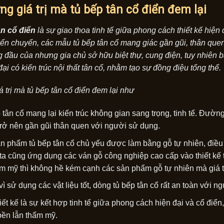
ng giá trị mà tủ bếp tân cổ điển đem lại
ân cổ điển
là sự giao thoa tinh tế giữa phong cách thiết kế hiện
ển chuyển, các mẫu tủ bếp tân cổ mang giác gần gũi, thân quen.
 đầu của nhưng gia chủ sở hữu biệt thự, cung điện, tuy nhiên 
ại có kiến trúc nội thất tân cổ, nhằm tạo sự đồng điệu tổng thể.
á trị mà tủ bếp tân cổ điển đem lại như
 tân cổ mang lại kiến trúc không gian sang trọng, tinh tế. Đườn
rở nên gần gũi thân quen với người sử dụng.
n phẩm tủ bếp tân cổ chủ yếu được làm bằng gỗ tự nhiên, điều 
ta cũng ứng dụng các ván gỗ công nghiệp cao cấp vào thiết kế 
hẩm mỹ thì không hề kém cạnh các sản phẩm gỗ tự nhiên mà giá 
ì sử dụng các vật liệu tốt, dòng tủ bếp tân cổ rất an toàn với n
ết kế là sự kết hợp tinh tế giữa phong cách hiện đại và cổ điển,
bền lẫn thẩm mỹ.