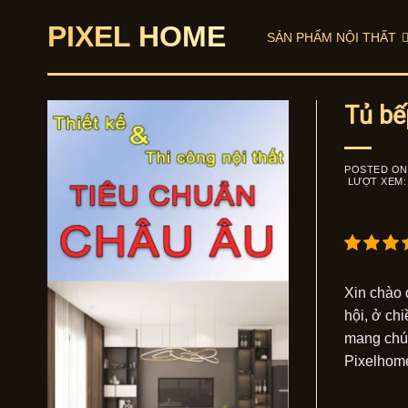
Skip
PIXEL HOME
to
SẢN PHẨM NỘI THẤT
content
Tủ bế
POSTED O
LƯỢT XEM:
Xin chào 
hội, ở ch
mang chút
Pixelhome