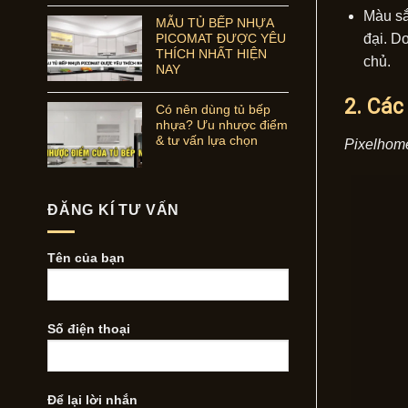
Màu sắ
MẪU TỦ BẾP NHỰA
PICOMAT ĐƯỢC YÊU
đại. D
THÍCH NHẤT HIỆN
chủ.
NAY
2. Các
Có nên dùng tủ bếp
nhựa? Ưu nhược điểm
& tư vấn lựa chọn
Pixelhome
ĐĂNG KÍ TƯ VẤN
Tên của bạn
Số điện thoại
Để lại lời nhắn