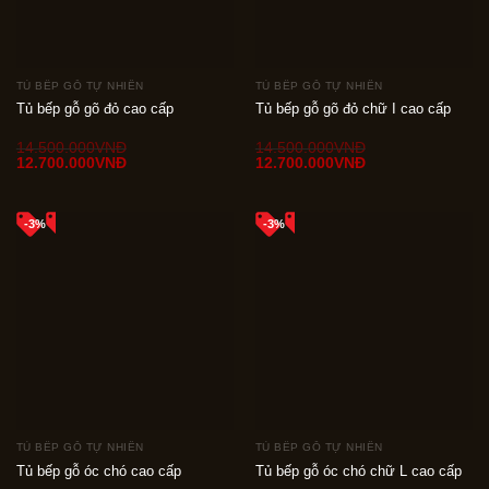
TỦ BẾP GỖ TỰ NHIÊN
TỦ BẾP GỖ TỰ NHIÊN
Tủ bếp gỗ gõ đỏ cao cấp
Tủ bếp gỗ gõ đỏ chữ I cao cấp
14.500.000
VNÐ
14.500.000
VNÐ
Giá
Giá
Giá
Giá
12.700.000
VNÐ
12.700.000
VNÐ
gốc
hiện
gốc
hiện
là:
tại
là:
tại
14.500.000VNÐ.
là:
14.500.000VNÐ.
là:
12.700.000VNÐ.
12.700.000VNÐ.
-3%
-3%
TỦ BẾP GỖ TỰ NHIÊN
TỦ BẾP GỖ TỰ NHIÊN
Tủ bếp gỗ óc chó cao cấp
Tủ bếp gỗ óc chó chữ L cao cấp