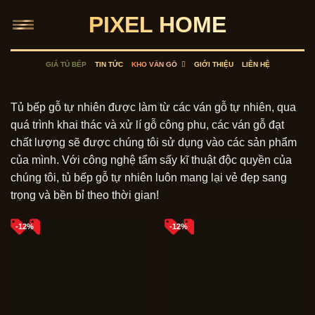
Skip
PIXEL HOME
to
content
GIÁ TỦ BẾP
TIN TỨC
KHO VÂN GỖ
GIỚI THIỆU
LIÊN HỆ
Tủ bếp gỗ tự nhiên được làm từ các ván gỗ tự nhiên, qua
quá trình khai thác và xử lí gỗ công phu, các ván gỗ đạt
chất lượng sẽ được chúng tôi sử dụng vào các sản phẩm
của mình. Với công nghệ tẩm sấy kĩ thuật độc quyền của
chúng tôi, tủ bếp gỗ tự nhiên luôn mang lại vẻ đẹp sang
trọng và bền bỉ theo thời gian!
-12%
-12%