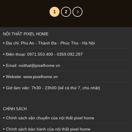
7.500.000VNÐ.
là:
6.200.000VNÐ.
là:
6.200.000VNÐ.
5.5
1
2
NỘI THẤT PIXEL HOME
•
Địa chỉ: Phú An - Thành Đa - Phúc Thọ - Hà Nội
•
Điện thoại: 0971.553.400 - 0359.092.297
•
Email: noithat@pixelhome.vn
•
Website: www.pixelhome.vn
•
Giờ làm việc: 7h30 - 23h00 (kể cả thứ 7, chủ nhật)
CHÍNH SÁCH
•
Chính sách vận chuyển của nội thất pixel home
•
Chính sách bảo hành của nội thất pixel home