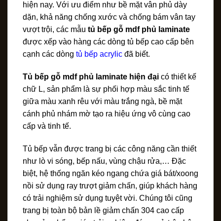
hiện nay. Với ưu điểm như bề mặt vân phủ dày
dặn, khả năng chống xước và chống bám vân tay
vượt trội, các mẫu
tủ bếp gỗ mdf phủ laminate
được xếp vào hàng các dòng tủ bếp cao cấp bên
cạnh các dòng
tủ bếp acrylic
đã biết.
Tủ bếp gỗ mdf phủ laminate hiện đại
có thiết kế
chữ L, sản phẩm là sự phối hợp màu sắc tinh tế
giữa màu xanh rêu với màu trắng ngà, bề mặt
cánh phủ nhám mờ tạo ra hiệu ứng vô cùng cao
cấp và tinh tế.
Tủ bếp vẫn được trang bị các công năng cần thiết
như lò vi sóng, bếp nấu, vùng chậu rửa,… Đặc
biệt, hệ thống ngăn kéo ngang chứa giá bát/xoong
nồi sử dụng ray trượt giảm chấn, giúp khách hàng
có trải nghiệm sử dụng tuyệt vời. Chúng tôi cũng
trang bị toàn bộ bản lề giảm chấn 304 cao cấp