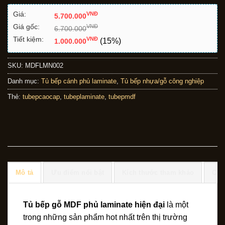
Giá:
VNÐ
5.700.000
Giá gốc:
VNÐ
6.700.000
Tiết kiệm:
VNÐ
(15%)
1.000.000
SKU:
MDFLMN002
Danh mục:
Tủ bếp cánh phủ laminate
,
Tủ bếp nhựa/gỗ công nghiệp
Thẻ:
tubepcaocap
,
tubeplaminate
,
tubepmdf
Mô tả
Ưu điểm nổi bật
Kích thước tham khảo
Chí
Tủ bếp gỗ MDF phủ laminate hiện đại
là một
trong những sản phẩm hot nhất trên thị trường