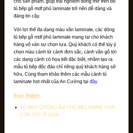
cho sản phẩm, giúp trải nghiệm đóng mở trên bộ
tủ bếp gỗ mdf phủ laminate trở nên dễ dàng và
đáng tin cậy.
Với lợi thế đa dạng màu vân laminate, các dòng
tủ bếp gỗ mdf phủ laminate mang lại cho khách
hàng vô vàn sự chọn lựa. Quý khách có thể tùy ý
chọn màu cánh từ cánh đơn sắc, cánh vân gỗ tới
các dạng cánh có họa tiết đặc biệt, nhằm tạo ra
mẫu tủ bếp độc đáo chỉ riêng quý khách hàng sở
hữu. Cùng tham khảo thêm các mẫu cánh tủ
laminate hot nhất của An Cường tại
đây
Đọc thêm:
TỦ MDF CHỐNG ẨM PHỦ MELAMINE THÁI
CÒN TỐT Ở 2026