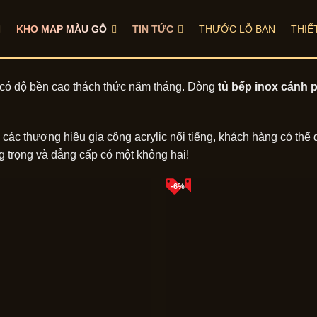
KHO MAP MÀU GỖ
TIN TỨC
THƯỚC LỖ BAN
THIẾ
 có độ bền cao thách thức năm tháng. Dòng
tủ bếp inox cánh p
ác thương hiệu gia công acrylic nổi tiếng, khách hàng có thể
 trọng và đẳng cấp có một không hai!
-6%