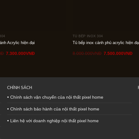
304
TỦ BẾP INOX 304
ánh Acrylic hiện đại
Tủ bếp inox cánh phủ acrylic hiện đạ
Giá
Giá
Giá
Giá
NÐ
7.300.000
VNÐ
8.000.000
VNÐ
7.500.000
VNÐ
gốc
hiện
gốc
hiệ
là:
tại
là:
tại
8.000.000VNÐ.
là:
8.000.000VNÐ.
là:
7.300.000VNÐ.
7.5
CHÍNH SÁCH
•
Chính sách vận chuyển của nội thất pixel home
•
Chính sách bảo hành của nội thất pixel home
•
Liên hệ với doanh nghiệp nội thất pixel home