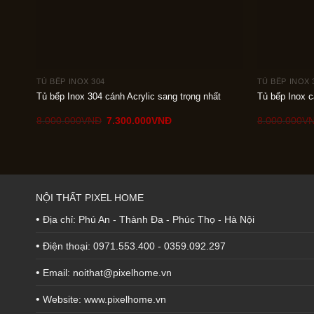
TỦ BẾP INOX 304
TỦ BẾP INOX 
Tủ bếp Inox 304 cánh Acrylic sang trọng nhất
Tủ bếp Inox c
Giá
Giá
8.000.000
VNÐ
7.300.000
VNÐ
8.000.000
V
gốc
hiện
là:
tại
8.000.000VNÐ.
là:
7.300.000VNÐ.
NỘI THẤT PIXEL HOME
•
Địa chỉ: Phú An - Thành Đa - Phúc Thọ - Hà Nội
•
Điện thoại: 0971.553.400 - 0359.092.297
•
Email: noithat@pixelhome.vn
•
Website: www.pixelhome.vn