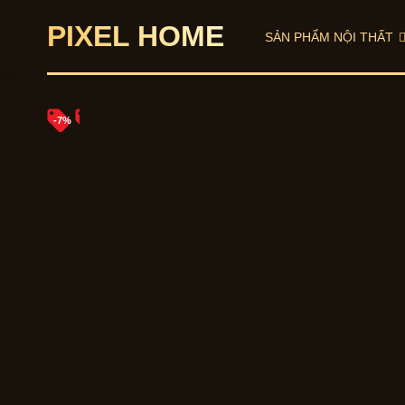
Skip
PIXEL HOME
to
SẢN PHẨM NỘI THẤT
content
-7%