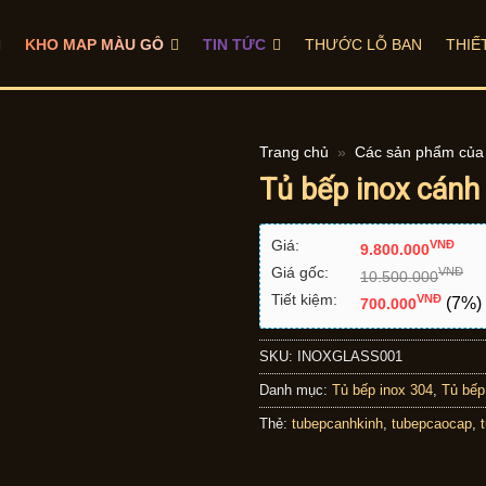
KHO MAP MÀU GỖ
TIN TỨC
THƯỚC LỖ BAN
THIẾ
Trang chủ
»
Các sản phẩm của 
Tủ bếp inox cánh
Giá:
VNÐ
9.800.000
Giá gốc:
VNÐ
10.500.000
Tiết kiệm:
VNÐ
(7%)
700.000
SKU:
INOXGLASS001
Danh mục:
Tủ bếp inox 304
,
Tủ bếp
Thẻ:
tubepcanhkinh
,
tubepcaocap
,