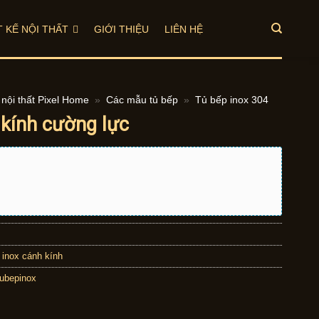
T KẾ NỘI THẤT
GIỚI THIỆU
LIÊN HỆ
nội thất Pixel Home
»
Các mẫu tủ bếp
»
Tủ bếp inox 304
 kính cường lực
 inox cánh kính
tubepinox