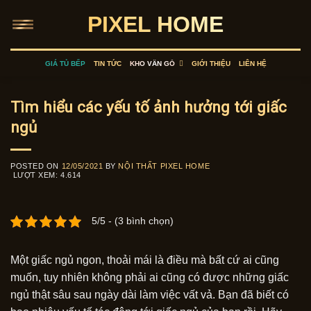
Skip
PIXEL HOME
to
content
GIÁ TỦ BẾP
TIN TỨC
KHO VÂN GỖ
GIỚI THIỆU
LIÊN HỆ
Tìm hiểu các yếu tố ảnh hưởng tới giấc
ngủ
POSTED ON
12/05/2021
BY
NỘI THẤT PIXEL HOME
LƯỢT XEM:
4.614
5/5 - (3 bình chọn)
Một giấc ngủ ngon, thoải mái là điều mà bất cứ ai cũng
muốn, tuy nhiên không phải ai cũng có được những giấc
ngủ thật sâu sau ngày dài làm việc vất vả. Bạn đã biết có