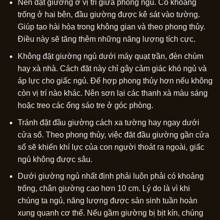
Nên đặt giường ở vị trí giữa phòng ngủ. Có khoảng
trống ở hai bên, đầu giường được kê sát vào tường.
Giúp tạo hài hòa trong không gian và theo phong thủy.
Điều này sẽ tăng thêm những năng lượng tích cực.
Không đặt giường ngủ dưới máy quạt trần, đèn chùm
hay xà nhà. Cách đặt này chỉ gây cảm giác khó ngủ và
áp lực cho giấc ngủ. Để hợp phong thủy hơn nếu không
còn vị trí nào khác. Nên sơn lại các thanh xà màu sáng
hoặc treo các ống sáo tre ở góc phòng.
Tránh đặt đầu giường cách xa tường hay ngay dưới
cửa sổ. Theo phong thủy, việc đặt đầu giường gần cửa
sổ sẽ khiến khí lực của con người thoát ra ngoài, giấc
ngủ không được sâu.
Dưới giường ngủ nhất định phải luôn phải có khoảng
trống, chân giường cao hơn 10 cm. Lý do là vì khi
chúng ta ngủ, năng lượng được sản sinh tuần hoàn
xung quanh cơ thể. Nếu gầm giường bị bịt kín, chúng