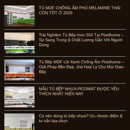
TỦ MDF CHỐNG ẨM PHỦ MELAMINE THÁI
CÒN TỐT Ở 2026
Trải Nghiệm Tủ Bếp Inox 304 Tại Pixelhome –
Sự Sang Trọng & Chất Lượng Gắn Với Người
Dùng
Tủ Bếp MDF Lõi Xanh Chống Ẩm Pixelhome –
Giải Pháp Bền Đẹp, Giá Hợp Lý Cho Mọi Gian
Bếp
MẪU TỦ BẾP NHỰA PICOMAT ĐƯỢC YÊU
THÍCH NHẤT HIỆN NAY
Có nên dùng tủ bếp nhựa? Ưu nhược điểm &
tư vấn lựa chọn