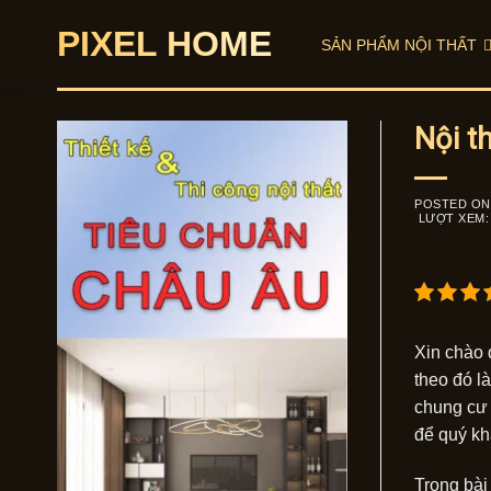
Skip
PIXEL HOME
to
SẢN PHẨM NỘI THẤT
content
Nội t
POSTED O
LƯỢT XEM:
Xin chào 
theo đó l
chung cư 
để quý khá
Trong bài