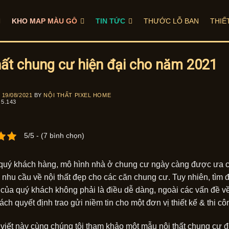
KHO MAP MÀU GỖ
TIN TỨC
THƯỚC LỖ BAN
THIẾ
hất chung cư hiện đại cho năm 2021
N
19/08/2021
BY
NỘI THẤT PIXEL HOME
5.143
5/5 - (7 bình chọn)
quý khách hàng, mô hình nhà ở chung cư ngày càng được ưa ch
à nhu cầu về nội thất đẹp cho các căn chung cư. Tuy nhiên, tìm đ
của quý khách không phải là điều dễ dàng, ngoài các vấn đề về 
ch quyết định trao gửi niềm tin cho một đơn vị thiết kế & thi cô
 viết này cùng chúng tôi tham khảo một mẫu nội thất chung cư đ