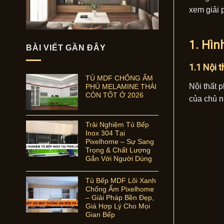
xem giải 
1. Hìn
BÀI VIẾT GẦN ĐÂY
1.1 Nội 
TỦ MDF CHỐNG ẨM
Nội thất 
PHỦ MELAMINE THÁI
CÒN TỐT Ở 2026
của chủ n
Trải Nghiệm Tủ Bếp
Inox 304 Tại
Pixelhome – Sự Sang
Trọng & Chất Lượng
Gắn Với Người Dùng
Tủ Bếp MDF Lõi Xanh
Chống Ẩm Pixelhome
– Giải Pháp Bền Đẹp,
Giá Hợp Lý Cho Mọi
Gian Bếp