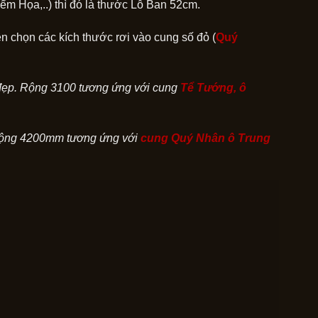
ểm Họa,..) thì đó là thước Lỗ Ban 52cm.
ên chọn các kích thước rơi vào cung số đỏ (
Quý
 đẹp. Rộng 3100 tương ứng với cung
Tể Tướng,
ô
 rộng 4200mm tương ứng với
cung Quý Nhân ô Trung