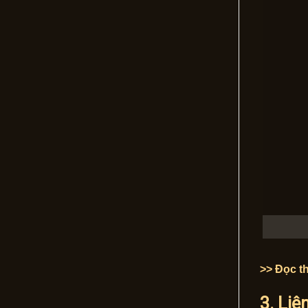
>> Đọc th
3. Liê