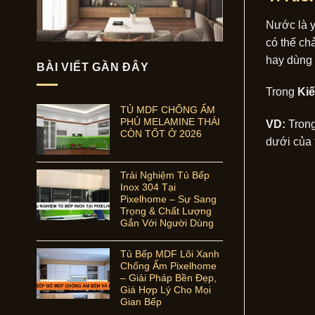
Nước là y
có thể ch
hay dùng l
BÀI VIẾT GẦN ĐÂY
Trong
Kiế
TỦ MDF CHỐNG ẨM
PHỦ MELAMINE THÁI
VD:
Tron
CÒN TỐT Ở 2026
dưới của 
Trải Nghiệm Tủ Bếp
Inox 304 Tại
Pixelhome – Sự Sang
Trọng & Chất Lượng
Gắn Với Người Dùng
Tủ Bếp MDF Lõi Xanh
Chống Ẩm Pixelhome
– Giải Pháp Bền Đẹp,
Giá Hợp Lý Cho Mọi
Gian Bếp