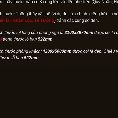
c thấy thước nào có 8 cung lớn với tên như trên (Quý Nhân, Hi
ch thước Thông thủy vật thể (ví dụ đo cửa chính, giếng trời…) n
iên tài, Nhân Lộc, Tể Tướng
) tránh các cung số đen.
ích thước lọt lòng của phòng ngủ là
3100x3970mm
được coi là
i
trong thước lỗ ban
522mm
ích thước phòng khách:
4200x5000mm
được coi là đẹp. Chiều
thước lỗ ban
522mm