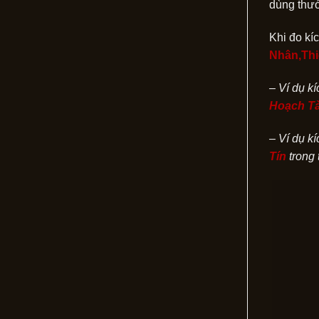
dùng thướ
Khi đo kí
Nhân
,Th
– Ví dụ k
Hoạch Tà
– Ví dụ k
Tín
trong 