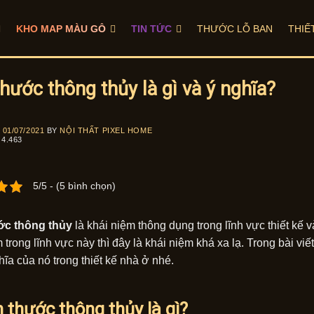
KHO MAP MÀU GỖ
TIN TỨC
THƯỚC LỖ BAN
THIẾ
thước thông thủy là gì và ý nghĩa?
N
01/07/2021
BY
NỘI THẤT PIXEL HOME
4.463
5/5 - (5 bình chọn)
ớc thông thủy
là khái niệm thông dụng trong lĩnh vực thiết kế
 trong lĩnh vực này thì đây là khái niệm khá xa lạ. Trong bài vi
hĩa của nó trong thiết kế nhà ở nhé.
h thước thông thủy là gì?