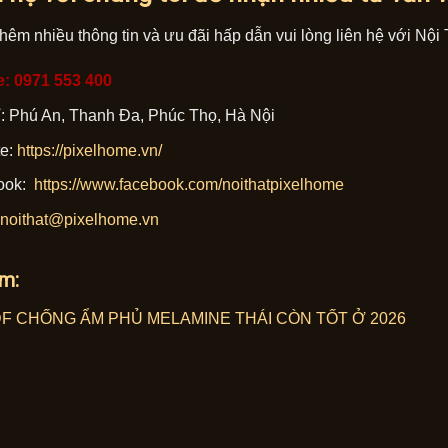
hêm nhiều thông tin và ưu đãi hấp dẫn vui lòng liên hệ với Nội
e: 0971 553 400
ỉ: Phú An, Thanh Đa, Phúc Thọ, Hà Nội
te:
https://pixelhome.vn/
ook:
https://www.facebook.com/noithatpixelhome
noithat@pixelhome.vn
m:
F CHỐNG ẨM PHỦ MELAMINE THÁI CÒN TỐT Ở 2026