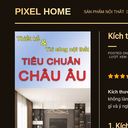
Skip
PIXEL HOME
to
SẢN PHẨM NỘI THẤT
content
Kích 
POSTED O
LƯỢT XEM:
Kích thư
không làm
gì và ý ng
1. Kíc