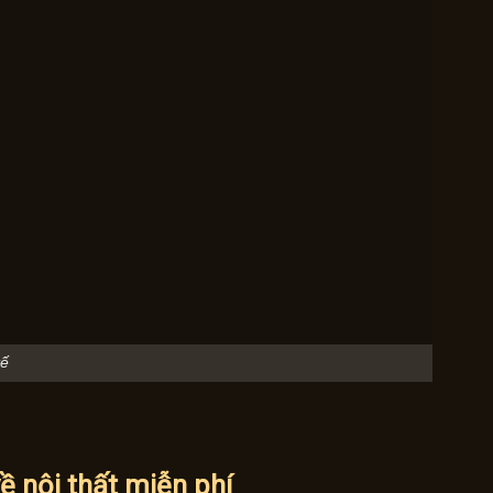
tế
về nội thất miễn phí