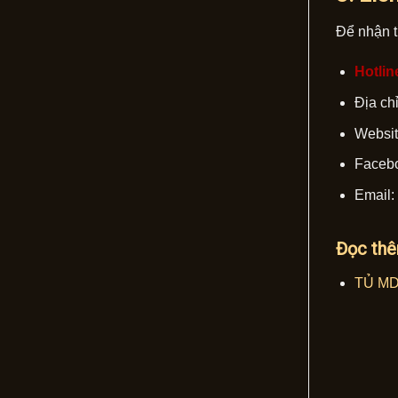
Để nhận t
Hotlin
Địa ch
Websi
Faceb
Email:
Đọc thê
TỦ MD