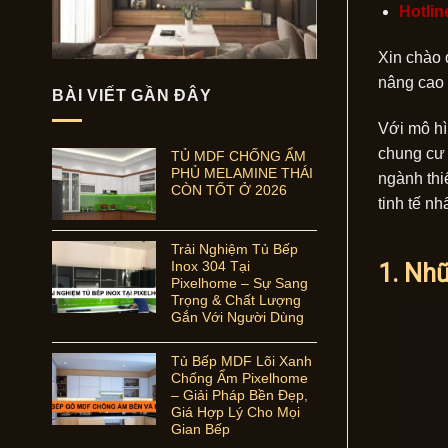
Hotlin
Xin chào 
nâng cao 
BÀI VIẾT GẦN ĐÂY
Với mô hì
chung cư 
TỦ MDF CHỐNG ẨM
PHỦ MELAMINE THÁI
ngành thi
CÒN TỐT Ở 2026
tinh tế nhấ
Trải Nghiệm Tủ Bếp
Inox 304 Tại
1. Nhữ
Pixelhome – Sự Sang
Trọng & Chất Lượng
Gắn Với Người Dùng
Tủ Bếp MDF Lõi Xanh
Chống Ẩm Pixelhome
– Giải Pháp Bền Đẹp,
Giá Hợp Lý Cho Mọi
Gian Bếp