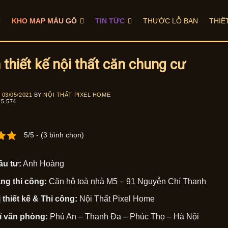
KHO MAP MÀU GỖ
TIN TỨC
THƯỚC LỖ BAN
THIẾ
 thiết kế nội thất căn chung cư
N
03/05/2021
BY
NỘI THẤT PIXEL HOME
5.574
5/5 - (3 bình chọn)
ầu tư:
Anh Hoàng
ng thi công:
Căn hộ toà nhà M5 – 91 Nguyễn Chí Thanh
 thiết kế & Thi công:
Nội Thất Pixel Home
ỉ văn phòng:
Phú An – Thanh Đa – Phúc Thọ – Hà Nội