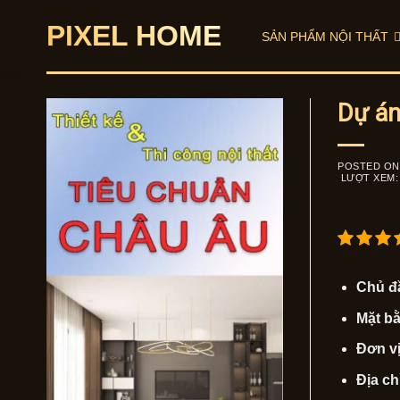
Skip
PIXEL HOME
to
SẢN PHẨM NỘI THẤT
content
Dự án
POSTED O
LƯỢT XEM:
Chủ đ
Mặt bằ
Đơn vị
Địa ch