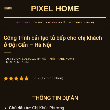
Skip
PIXEL HOME
to
content
GIÁ TỦ BẾP
TIN TỨC
KHO VÂN GỖ
GIỚI THIỆU
LIÊN HỆ
Công trình cải tạo tủ bếp cho chị khách
ở Đội Cấn – Hà Nội
POSTED ON
31/12/2022
BY
NỘI THẤT PIXEL HOME
LƯỢT XEM:
7.683
5/5 - (17 bình chọn)
THÔNG TIN DỰ ÁN
Chủ đầu tư:
Chị Khúc Phương