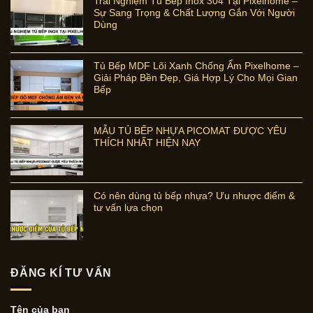
Trải Nghiệm Tủ Bếp Inox 304 Tại Pixelhome –
Sự Sang Trọng & Chất Lượng Gắn Với Người
Dùng
Tủ Bếp MDF Lõi Xanh Chống Ẩm Pixelhome –
Giải Pháp Bền Đẹp, Giá Hợp Lý Cho Mọi Gian
Bếp
MẪU TỦ BẾP NHỰA PICOMAT ĐƯỢC YÊU
THÍCH NHẤT HIỆN NAY
Có nên dùng tủ bếp nhựa? Ưu nhược điểm &
tư vấn lựa chọn
ĐĂNG KÍ TƯ VẤN
Tên của bạn