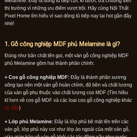
Melamine. Đây là dòng tủ bếp cực kì được ưa chuộng trên
thị trường vì những ưu điểm vượt trội. Hãy cùng Nội Thất
Pixel Home tìm hiểu vì sao dòng tủ bếp nay lại hot gần đây
nhé!
1. Gỗ công nghiệp MDF phủ Melamine là gì?
Đúng như bản chất tên gọi, một ván gỗ công nghiệp MDF
phủ Melamine gồm hai thành phần chính:
+ Cos gỗ công nghiệp MDF:
Đây là thành phần xương
sống tạo nên một ván gỗ hoàn chỉnh, độ bền và chất lượng
của ván gỗ phụ thuộc vào chất lượng cos MDF (Tìm hiều
kĩ hơn về cos gỗ MDF và các loại cos gỗ công nghiệp khác
tại đây
)
+ Lớp phủ Melamine:
Đây là lớp phủ bề mặt lên trên các
ván gỗ, lớp phủ này coi như lớp áo ngoài của một ván gỗ,
vừa giúp bảo vệ ván gỗ khỏi các tác động xấu như nước