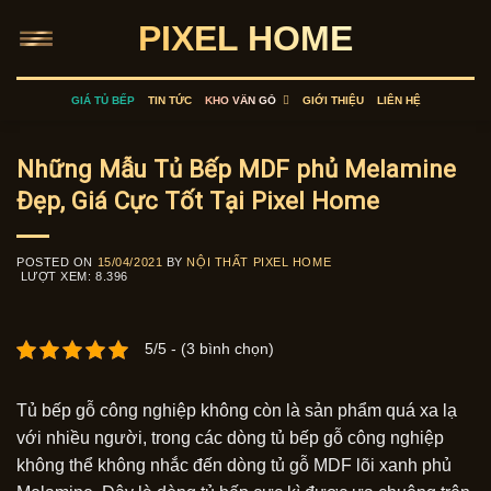
Skip
PIXEL HOME
to
content
GIÁ TỦ BẾP
TIN TỨC
KHO VÂN GỖ
GIỚI THIỆU
LIÊN HỆ
Những Mẫu Tủ Bếp MDF phủ Melamine
Đẹp, Giá Cực Tốt Tại Pixel Home
POSTED ON
15/04/2021
BY
NỘI THẤT PIXEL HOME
LƯỢT XEM:
8.396
5/5 - (3 bình chọn)
Tủ bếp gỗ công nghiệp không còn là sản phẩm quá xa lạ
với nhiều người, trong các dòng tủ bếp gỗ công nghiệp
không thể không nhắc đến dòng tủ gỗ MDF lõi xanh phủ