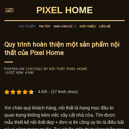
Skip
PIXEL HOME
to
content
GIÁ TỦ BẾP
TIN TỨC
KHO VÂN GỖ
GIỚI THIỆU
LIÊN HỆ
Quy trình hoàn thiện một sản phẩm nội
thất của Pixel Home
POSTED ON
17/07/2021
BY
NỘI THẤT PIXEL HOME
LƯỢT XEM:
4.590
4.6/5 - (17 bình chọn)
Xin chào quý khách hàng, nội thất là hạng mục đầu tư
quan trọng không kém việc xây cất nhà cửa. Tìm được
mẫu thiết kế nội thất đẹp + đơn vị thi công uy tín là điều bất