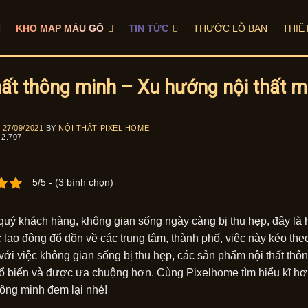
KHO MAP MÀU GỖ
TIN TỨC
THƯỚC LỖ BAN
THIẾ
hất thông minh – Xu hướng nội thất m
N
27/09/2021
BY
NỘI THẤT PIXEL HOME
2.707
5/5 - (3 bình chọn)
quý khách hàng, không gian sống ngày càng bị thu hẹp, đây là
 lao động đổ dồn về các trung tâm, thành phố, việc này kéo theo
với việc không gian sống bị thu hẹp, các sản phẩm nội thất thô
hổ biến và được ưa chuộng hơn. Cùng Pixelhome tìm hiểu kĩ hơn
thông minh đem lại nhé!