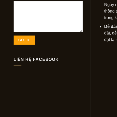
Ngày n
thông 
trong 
Dễ dàn
đặt, d
đặt tạ
LIÊN HỆ FACEBOOK