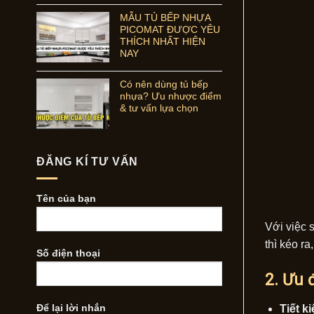
MẪU TỦ BẾP NHỰA
PICOMAT ĐƯỢC YÊU
THÍCH NHẤT HIỆN
NAY
Có nên dùng tủ bếp
nhựa? Ưu nhược điểm
& tư vấn lựa chọn
ĐĂNG KÍ TƯ VẤN
Tên của bạn
Với việc 
thì kéo r
Số điện thoại
2. Ưu 
Để lại lời nhắn
Tiết k