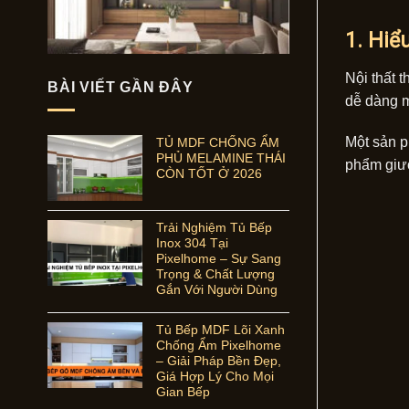
1. Hiể
Nội thất 
BÀI VIẾT GẦN ĐÂY
dễ dàng m
Một sản p
TỦ MDF CHỐNG ẨM
PHỦ MELAMINE THÁI
phẩm giườ
CÒN TỐT Ở 2026
Trải Nghiệm Tủ Bếp
Inox 304 Tại
Pixelhome – Sự Sang
Trọng & Chất Lượng
Gắn Với Người Dùng
Tủ Bếp MDF Lõi Xanh
Chống Ẩm Pixelhome
– Giải Pháp Bền Đẹp,
Giá Hợp Lý Cho Mọi
Gian Bếp