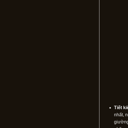
Tiết k
nhất, 
giường