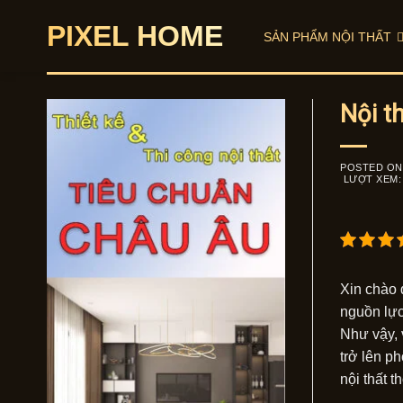
Skip
PIXEL HOME
to
SẢN PHẨM NỘI THẤT
content
Nội t
POSTED O
LƯỢT XEM:
Xin chào 
nguồn lực
Như vậy, 
trở lên p
nội thất 