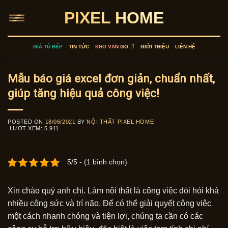
Skip
PIXEL HOME
to
content
GIÁ TỦ BẾP
TIN TỨC
KHO VÂN GỖ
GIỚI THIỆU
LIÊN HỆ
Mẫu báo giá excel đơn giản, chuẩn nhất,
giúp tăng hiệu quả công việc!
POSTED ON
18/06/2021
BY
NỘI THẤT PIXEL HOME
LƯỢT XEM:
5.911
5/5 - (1 bình chọn)
Xin chào quý anh chị. Làm nội thất là công việc đòi hỏi khá
nhiều công sức và trí não. Để có thể giải quyết công việc
một cách nhanh chóng và tiện lợi, chúng ta cần có các