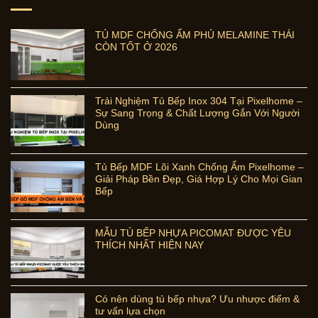
TỦ MDF CHỐNG ẨM PHỦ MELAMINE THÁI
CÒN TỐT Ở 2026
Trải Nghiệm Tủ Bếp Inox 304 Tại Pixelhome –
Sự Sang Trọng & Chất Lượng Gắn Với Người
Dùng
Tủ Bếp MDF Lõi Xanh Chống Ẩm Pixelhome –
Giải Pháp Bền Đẹp, Giá Hợp Lý Cho Mọi Gian
Bếp
MẪU TỦ BẾP NHỰA PICOMAT ĐƯỢC YÊU
THÍCH NHẤT HIỆN NAY
Có nên dùng tủ bếp nhựa? Ưu nhược điểm &
tư vấn lựa chọn