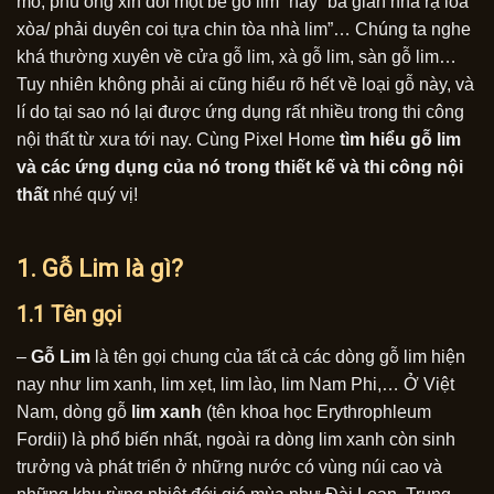
mo, phú ông xin đổi một bè gỗ lim” hay “ba gian nhà rạ lòa
xòa/ phải duyên coi tựa chin tòa nhà lim”… Chúng ta nghe
khá thường xuyên về cửa gỗ lim, xà gỗ lim, sàn gỗ lim…
Tuy nhiên không phải ai cũng hiểu rõ hết về loại gỗ này, và
lí do tại sao nó lại được ứng dụng rất nhiều trong thi công
nội thất từ xưa tới nay. Cùng Pixel Home
tìm hiểu gỗ lim
và các ứng dụng của nó trong thiết kế và thi công nội
thất
nhé quý vị!
1. Gỗ Lim là gì?
1.1 Tên gọi
–
Gỗ Lim
là tên gọi chung của tất cả các dòng gỗ lim hiện
nay như lim xanh, lim xẹt, lim lào, lim Nam Phi,… Ở Việt
Nam, dòng gỗ
lim xanh
(tên khoa học Erythrophleum
Fordii) là phổ biến nhất, ngoài ra dòng lim xanh còn sinh
trưởng và phát triển ở những nước có vùng núi cao và