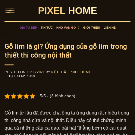
Skip
PIXEL HOME
to
content
GIÁ TỦ BẾP
TIN TỨC
KHO VÂN GỖ
GIỚI THIỆU
LIÊN HỆ
Gỗ lim là gì? Ứng dụng của gỗ lim trong
thiết thi công nội thất
POSTED ON
18/06/2021
BY
NỘI THẤT PIXEL HOME
LƯỢT XEM:
7.359
5/5 - (3 bình chọn)
Gỗ lim từ lâu đã được cha ông ta ứng dụng rất nhiều trong
thi công nhà cửa và nội thất. Điều này có thể chứng minh
qua cả những câu ca dao, bài hát “thằng bờm có cái quạt