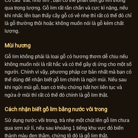
Có câu “trắc như lim”, bạn có thể phân biệt gỗ lim thông
qua trọng lượng. Gỗ lim rất rắn chắn và cực kì nặng, nếu
khi nhấc lên bạn thấy cây gỗ có vẻ nhẹ thì rất có thể đó chỉ
là gỗ thường thôi hoặc không muốn nói là gỗ kém chất
lượng.
Mùi hương
Gỗ lim không phải là loại gỗ có hương thơm dễ chịu nếu
không muốn nói là rất hắc và có thể gây dị ứng cho một số
người. Chính vì vậy, phương pháp cơ bản nhất mà bạn có
thể dùng để nhận biết gỗ lim chính là ngửi mùi. Nếu sau
khi ngửi mùi gỗ, bạn có triệu chứng hắt hơi liên tục và
ngứa ở mũi thì rất có thể đó chính là gỗ lim thật.
Cách nhận biết gỗ lim bằng nước vôi trong
Sử dụng nước vôi trong, trà nhẹ một chút lên gỗ lim chưa
qua sơn xử lí, nếu sau khoảng 1 tiếng khu vực đó biến
thành màu đen thâm, chứng tỏ đó là gỗ lim thật.