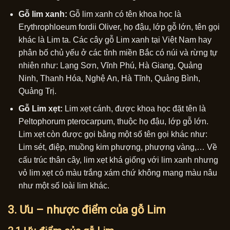
Gỗ lim xanh:
Gỗ lim xanh có tên khoa học là
Erythrophloeum fordii Oliver, họ đậu, lớp gỗ lớn, tên gọi
khác là Lim ta. Các cây gỗ Lim xanh tại Việt Nam hay
phân bố chủ yếu ở các tỉnh miền Bắc có núi và rừng tự
nhiên như: Lạng Sơn, Vĩnh Phú, Hà Giang, Quảng
Ninh, Thanh Hóa, Nghệ An, Hà Tĩnh, Quảng Bình,
Quảng Trị.
Gỗ Lim xẹt:
Lim xẹt cánh, được khoa học đặt tên là
Peltophorum pterocarpum, thuộc họ đậu, lớp gỗ lớn.
Lim xẹt còn được gọi bằng một số tên gọi khác như:
Lim sét, điệp, muồng kim phượng, phượng vàng,… Về
cấu trúc thân cây, lim xẹt khá giống với lim xanh nhưng
vỏ lim xẹt có màu trắng xám chứ không mang màu nâu
như một số loài lim khác.
3. Ưu – nhược điểm của gỗ Lim