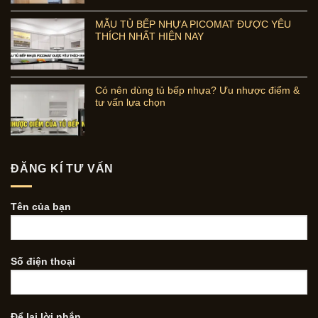
MẪU TỦ BẾP NHỰA PICOMAT ĐƯỢC YÊU
THÍCH NHẤT HIỆN NAY
Có nên dùng tủ bếp nhựa? Ưu nhược điểm &
tư vấn lựa chọn
ĐĂNG KÍ TƯ VẤN
Tên của bạn
Số điện thoại
Để lại lời nhắn