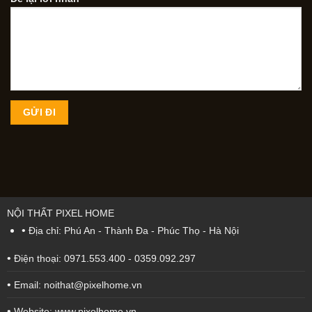
NỘI THẤT PIXEL HOME
•
Địa chỉ: Phú An - Thành Đa - Phúc Thọ - Hà Nội
•
Điện thoại: 0971.553.400 - 0359.092.297
•
Email: noithat@pixelhome.vn
•
Website: www.pixelhome.vn