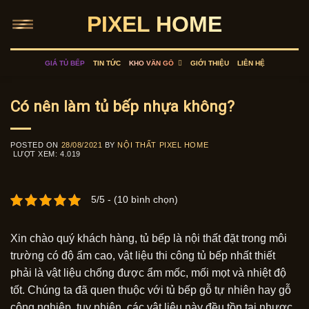
Skip
PIXEL HOME
to
content
GIÁ TỦ BẾP
TIN TỨC
KHO VÂN GỖ
GIỚI THIỆU
LIÊN HỆ
Có nên làm tủ bếp nhựa không?
POSTED ON
28/08/2021
BY
NỘI THẤT PIXEL HOME
LƯỢT XEM:
4.019
5/5 - (10 bình chọn)
Xin chào quý khách hàng, tủ bếp là nội thất đặt trong môi
trường có độ ẩm cao, vật liệu thi công tủ bếp nhất thiết
phải là vật liệu chống được ẩm mốc, mối mọt và nhiệt độ
tốt. Chúng ta đã quen thuộc với tủ bếp gỗ tự nhiên hay gỗ
công nghiệp, tuy nhiên, các vật liệu này đều tồn tại nhược