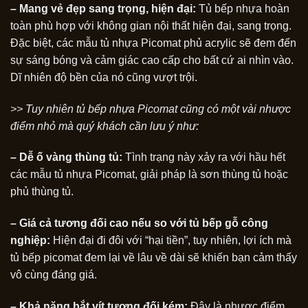
– Mang vẻ đẹp sang trọng, hiện đại:
Tủ bếp nhựa hoàn
toàn phù hợp với không gian nội thất hiện đại, sang trọng.
Đặc biệt, các mẫu tủ nhựa Picomat phủ acrylic sẽ đem đến
sự sáng bóng và cảm giác cao cấp cho bất cứ ai nhìn vào.
Dĩ nhiên độ bền của nó cũng vượt trội.
>> Tuy nhiên tủ bếp nhựa Picomat cũng có một vài nhược
điểm nhỏ mà quý khách cần lưu ý như:
– Dễ ố vàng thùng tủ:
Tình trạng này xảy ra với hầu hết
các mẫu tủ nhựa Picomat, giải pháp là sơn thùng tủ hoặc
phủ thùng tủ.
– Giá cả tương đối cao nếu so với tủ bếp gỗ công
nghiệp:
Hiện đại đi đôi với “hại tiền”, tuy nhiên, lợi ích mà
tủ bếp picomat đem lại về lâu về dài sẽ khiến bạn cảm thấy
vô cùng đáng giá.
– Khả năng bắt vít tương đối kém:
Đây là nhược điểm