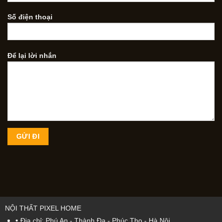
Số điện thoại
Để lại lời nhắn
NỘI THẤT PIXEL HOME
•
Địa chỉ: Phú An - Thành Đa - Phúc Thọ - Hà Nội