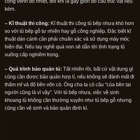
cong vênh do nhiệt, đôi khi là gãy giòn do cấu trúc vật liệu
kém.
– Kĩ thuật thi công:
Kĩ thuật thi công tủ bếp nhựa khó hơn
so với tủ bếp gỗ tự nhiên hay gỗ công nghiệp. Đặc biệt kĩ
thuật dán cánh cần phải chuẩn xác và sử dụng máy móc
hiện đại. Nếu tay nghề quá non sẽ dẫn tới tình trạng tủ
xuống cấp nghiêm trọng.
– Quá trình bảo quản tủ:
Tất nhiên rồi, bất cứ vật dụng gì
cũng cần được bảo quản hợp lí, nếu không sẽ đánh mất đi
thẩm mĩ và độ bền vốn có. Ông cha ta có câu “của bền tại
người cũng là vì vậy”. Với tủ bếp nhựa, việc vệ sinh
khoang tủ không cần thường xuyên như tủ bếp gỗ nhưng
cũng cần vệ sinh và bảo quản định kì.