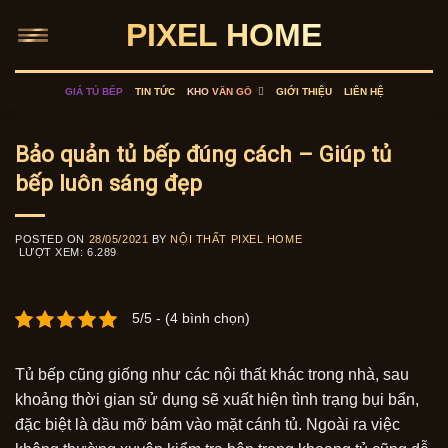
Skip
PIXEL HOME
to
content
GIÁ TỦ BẾP
TIN TỨC
KHO VÂN GỖ
GIỚI THIỆU
LIÊN HỆ
Bảo quản tủ bếp đúng cách – Giúp tủ
bếp luôn sáng đẹp
POSTED ON
28/05/2021
BY
NỘI THẤT PIXEL HOME
LƯỢT XEM:
6.289
5/5 - (4 bình chọn)
Tủ bếp cũng giống như các nội thất khác trong nhà, sau
khoảng thời gian sử dụng sẽ xuất hiện tình trạng bụi bẩn,
đặc biệt là dầu mỡ bám vào mặt cánh tủ. Ngoài ra việc