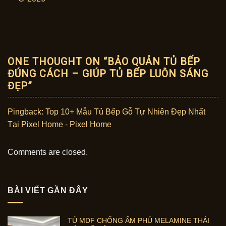
ONE THOUGHT ON “
BẢO QUẢN TỦ BẾP
ĐÚNG CÁCH – GIÚP TỦ BẾP LUÔN SÁNG
ĐẸP
”
Pingback:
Top 10+ Mẫu Tủ Bếp Gỗ Tự Nhiên Đẹp Nhất
Tại Pixel Home - Pixel Home
Comments are closed.
BÀI VIẾT GẦN ĐÂY
TỦ MDF CHỐNG ẨM PHỦ MELAMINE THÁI