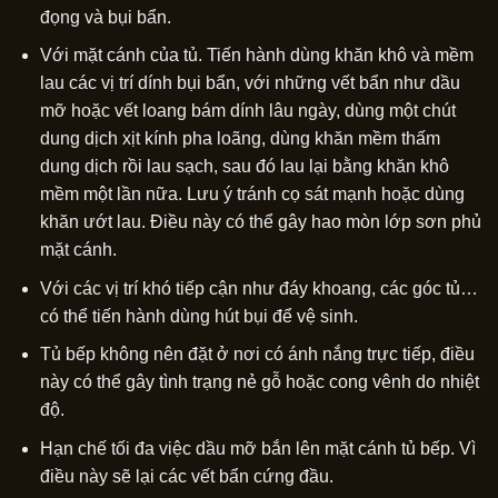
đọng và bụi bẩn.
Với mặt cánh của tủ. Tiến hành dùng khăn khô và mềm
lau các vị trí dính bụi bẩn, với những vết bẩn như dầu
mỡ hoặc vết loang bám dính lâu ngày, dùng một chút
dung dịch xịt kính pha loãng, dùng khăn mềm thấm
dung dịch rồi lau sạch, sau đó lau lại bằng khăn khô
mềm một lần nữa. Lưu ý tránh cọ sát mạnh hoặc dùng
khăn ướt lau. Điều này có thể gây hao mòn lớp sơn phủ
mặt cánh.
Với các vị trí khó tiếp cận như đáy khoang, các góc tủ…
có thể tiến hành dùng hút bụi để vệ sinh.
Tủ bếp không nên đặt ở nơi có ánh nắng trực tiếp, điều
này có thể gây tình trạng nẻ gỗ hoặc cong vênh do nhiệt
độ.
Hạn chế tối đa việc dầu mỡ bắn lên mặt cánh tủ bếp. Vì
điều này sẽ lại các vết bẩn cứng đầu.