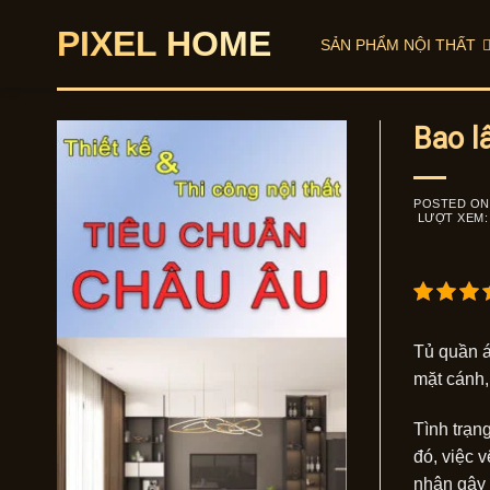
Skip
PIXEL HOME
to
SẢN PHẨM NỘI THẤT
content
Bao l
POSTED O
LƯỢT XEM:
Tủ quần á
mặt cánh,
Tình trạn
đó, việc v
nhân gây r