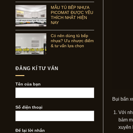
MẪU TỦ BẾP NHỰA
PICOMAT ĐƯỢC YÊU
THÍCH NHẤT HIỆN
NAY
Có nên dùng tủ bếp
nhựa? Ưu nhược điểm
& tư vấn lựa chọn
ĐĂNG KÍ TƯ VẤN
Tên của bạn
Bụi bẩn x
Số điện thoại
Với nh
bám mặ
xuyên 
Để lại lời nhắn