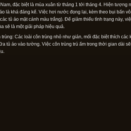
 Nam, đặc biệt là mùa xuân từ tháng 1 tới tháng 4. Hiện tượng
 áo là khá đáng kể. Việc hơi nước đọng lại, kèm theo bụi bẩn vô
 các tủ áo mặt cánh màu trắng). Để giảm thiểu tình trạng này, v
òa sẽ là một giải pháp hiệu quả.
 trùng: Các loài côn trùng nhỏ như gián, mối đặc biệt thích các
ữa tủ áo vào tường. Việc côn trùng trú ẩm trong thời gian dài sẽ
ịu.