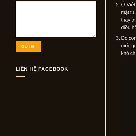
Ở Việt
mặt tủ
thấy ở
điều h
Do côn
mốc gi
khó ch
LIÊN HỆ FACEBOOK