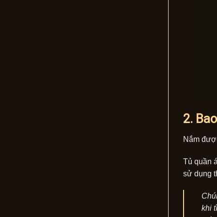
2. Bao
Nắm được 
Tủ quần á
sử dụng t
Chún
khi 