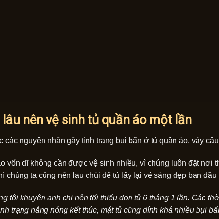
 lâu nên vệ sinh tủ quần áo một lần
các nguyên nhân gây tình trạng bụi bẩn ở tủ quần áo, vậy câu h
o vốn dĩ không cần được vệ sinh nhiều, vì chúng luôn đặt nơi t
hì chúng ta cũng nên lau chùi để tủ lấy lại vẻ sáng đẹp ban đầu
g tôi khuyên anh chị nên tối thiểu dọn tủ 6 tháng 1 lần. Các th
tình trạng nắng nóng kết thúc, mặt tủ cũng dính khá nhiều bụi bẩ