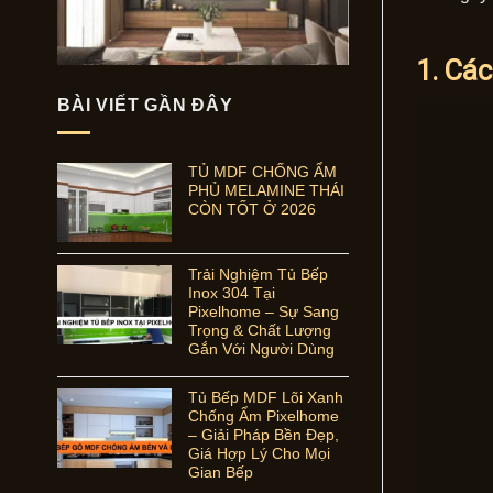
1. Các
BÀI VIẾT GẦN ĐÂY
TỦ MDF CHỐNG ẨM
PHỦ MELAMINE THÁI
CÒN TỐT Ở 2026
Trải Nghiệm Tủ Bếp
Inox 304 Tại
Pixelhome – Sự Sang
Trọng & Chất Lượng
Gắn Với Người Dùng
Tủ Bếp MDF Lõi Xanh
Chống Ẩm Pixelhome
– Giải Pháp Bền Đẹp,
Giá Hợp Lý Cho Mọi
Gian Bếp