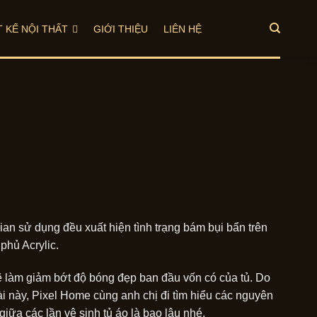
T KẾ NỘI THẤT
GIỚI THIỆU
LIÊN HỆ
an sử dụng đều xuất hiện tình trạng bám bụi bẩn trên
phủ Acrylic.
sẽ làm giảm bớt độ bóng đẹp ban đầu vốn có của tủ. Do
g bài này, Pixel Home cùng anh chị đi tìm hiểu các nguyên
giữa các lần vệ sinh tủ áo là bao lâu nhé.