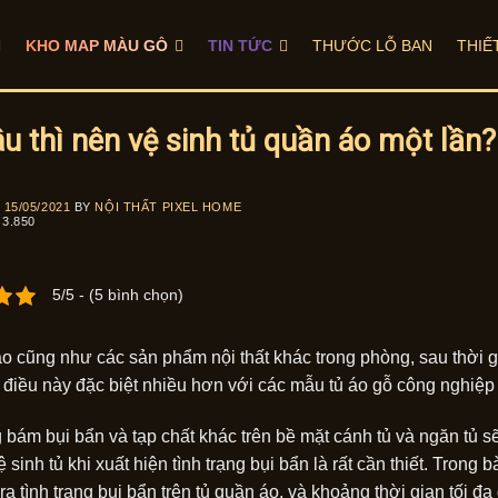
KHO MAP MÀU GỖ
TIN TỨC
THƯỚC LỖ BAN
THIẾ
âu thì nên vệ sinh tủ quần áo một lần?
N
15/05/2021
BY
NỘI THẤT PIXEL HOME
3.850
5/5 - (5 bình chọn)
o cũng như các sản phẩm nội thất khác trong phòng, sau thời gi
 điều này đặc biệt nhiều hơn với các mẫu tủ áo gỗ công nghiệp 
g bám bụi bẩn và tạp chất khác trên bề mặt cánh tủ và ngăn tủ 
ệ sinh tủ khi xuất hiện tình trạng bụi bẩn là rất cần thiết. Tron
a tình trạng bụi bẩn trên tủ quần áo, và khoảng thời gian tối đa 